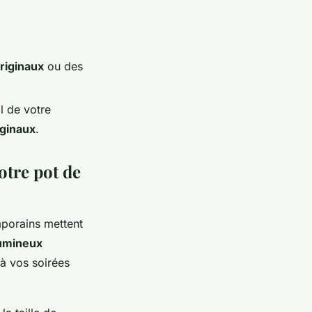
riginaux
ou des
l de votre
ginaux
.
otre pot de
porains mettent
lumineux
à vos soirées