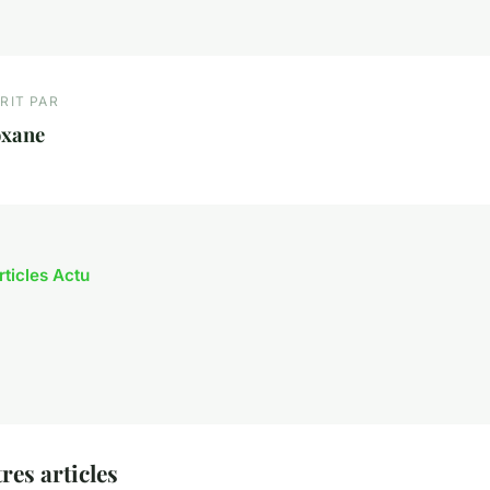
RIT PAR
oxane
rticles Actu
res articles