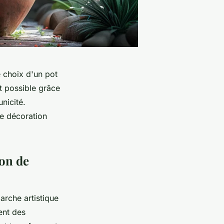
e choix d'un pot
st possible grâce
unicité.
e décoration
ion de
arche artistique
ent des