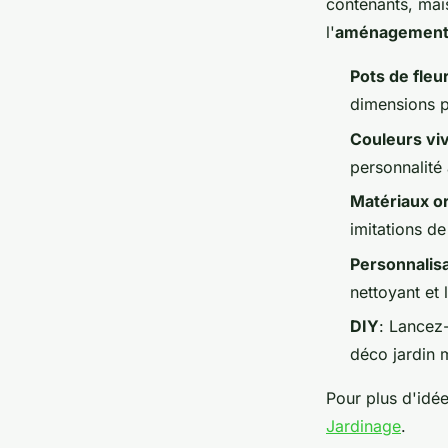
contenants, mais
l'
aménagement
Pots de fleu
dimensions po
Couleurs vi
personnalité 
Matériaux o
imitations de
Personnalis
nettoyant et 
DIY
: Lancez
déco jardin 
Pour plus d'idées
Jardinage
.