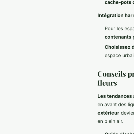
cache-pots c
Intégration har
Pour les esp
contenants p
Choisissez d
espace urbain
Conseils pr
fleurs
Les tendances a
en avant des li
extérieur
devien
en plein air.