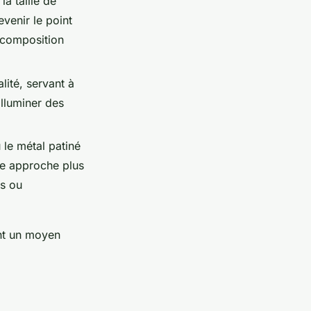
a taille de
evenir le point
e composition
lité, servant à
illuminer des
le métal patiné
ne approche plus
és ou
t un moyen