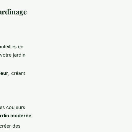
jardinage
uteilles en
votre jardin
ieur
, créant
des couleurs
ardin moderne
.
créer des