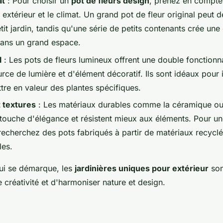
at
: Pour choisir un
pot de fleurs design
, prenez en compte l
extérieur et le climat. Un grand pot de fleur original peut d
tit jardin, tandis qu'une série de petits contenants crée un
ans un grand espace.
l
: Les pots de fleurs lumineux offrent une double fonctionna
urce de lumière et d'élément décoratif. Ils sont idéaux pour 
tre en valeur des plantes spécifiques.
 textures
: Les matériaux durables comme la céramique ou 
 touche d'élégance et résistent mieux aux éléments. Pour u
recherchez des pots fabriqués à partir de matériaux recycl
les.
qui se démarque, les
jardinières uniques pour extérieur
son
 créativité et d'harmoniser nature et design.