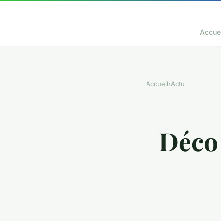
Accuei
Accueil
›
Actu
Déco 