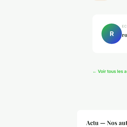
EC
R
r
← Voir tous les a
Actu — Nos aut