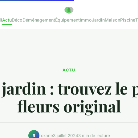
l
Actu
Déco
Déménagement
Équipement
Immo
Jardin
Maison
Piscine
T
ACTU
jardin : trouvez le 
fleurs original
roxane
3 juillet 2024
3 min de lecture
R