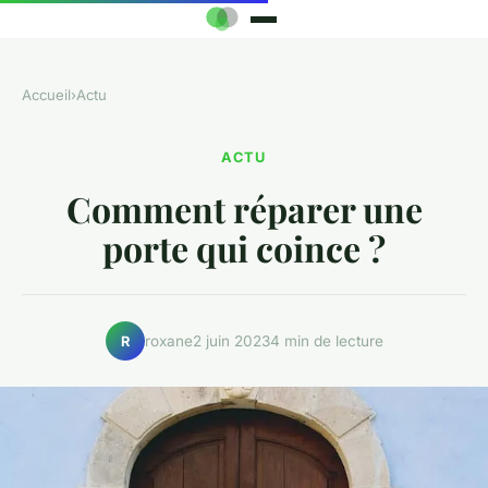
Accueil
›
Actu
ACTU
Comment réparer une
porte qui coince ?
roxane
2 juin 2023
4 min de lecture
R