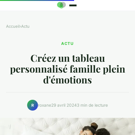
Accueil
›
Actu
ACTU
Créez un tableau
personnalisé famille plein
d'émotions
roxane
29 avril 2024
3 min de lecture
R