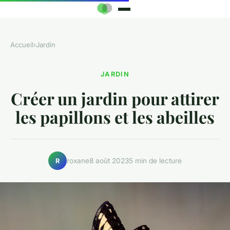
Accueil
›
Jardin
JARDIN
Créer un jardin pour attirer
les papillons et les abeilles
roxane
8 août 2023
5 min de lecture
R