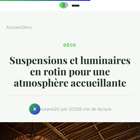
Accueil
›
Déco
DÉCO
Suspensions et luminaires
en rotin pour une
atmosphère accueillante
roxane
20 juin 2025
8 min de lecture
R