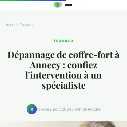
Accueil
›
Travaux
TRAVAUX
Dépannage de coffre-fort à
Annecy : confiez
l'intervention à un
spécialiste
roxane
2 août 2024
3 min de lecture
R