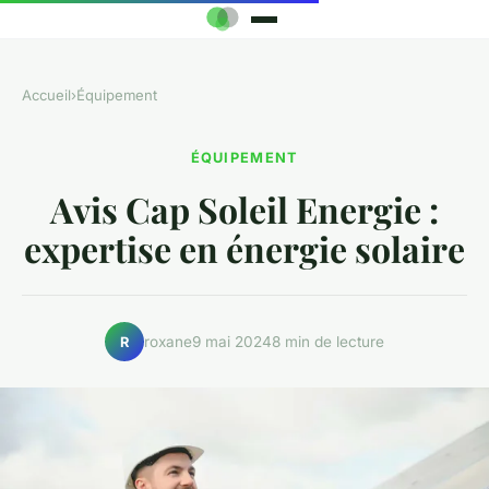
Accueil
›
Équipement
ÉQUIPEMENT
Avis Cap Soleil Energie :
expertise en énergie solaire
roxane
9 mai 2024
8 min de lecture
R